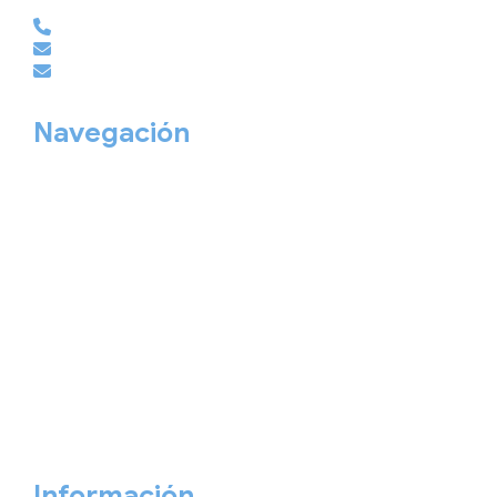
981 210 486
empresas@viajesembajador.com
grupos@viajesembajador.com
Navegación
Home
Nuestros viajes
Continentes
Salidas garantizadas
Interrail
Catálogos
Viajes privados
Viajes Empresa
Personaliza tu viaje
Blog
Quiénes somos
Cita previa
Contacta ahora
Información