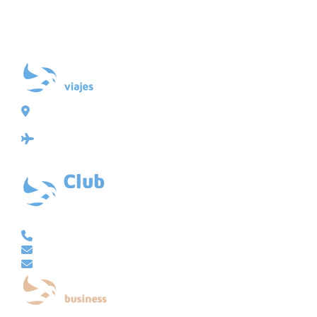
Plaza de Galicia 6, bajo
15004 A Coruña
Licencia: Agencia de viajes Mayorista-Minorista
XG-123
Ubicación: 43.3647225º -8.4064725º
VACACIONAL | CLUB EMBAJADOR | VIAJES A MEDIDA
981 210 480
info@viajesembajador.com
embajador@viajesembajador.com
EMPRESAS | GRUPOS | MICE