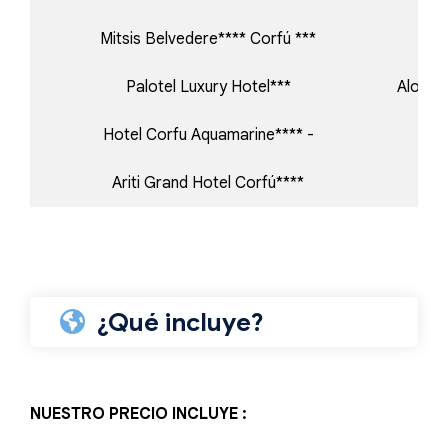
Mitsis Belvedere**** Corfú ***
T
Palotel Luxury Hotel***
Alojam
Hotel Corfu Aquamarine**** -
Me
Ariti Grand Hotel Corfú****
Me
¿Qué incluye?
NUESTRO PRECIO INCLUYE :