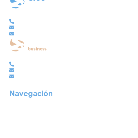
VACACIONAL | CLUB EMBAJADOR | VIAJES A MEDIDA
981 210 480
info@viajesembajador.com
embajador@viajesembajador.com
EMPRESAS | GRUPOS | MICE
981 210 486
empresas@viajesembajador.com
grupos@viajesembajador.com
Navegación
Home
Nuestros viajes
Continentes
Salidas garantizadas
Interrail
Catálogos