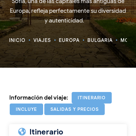
Sofía, una de las capitales más antiguas de
Europa, refleja perfectamente su diversidad
y autenticidad.
INICIO
VIAJES
EUROPA
BULGARIA
MONAS
Información del viaje:
ITINERARIO
INCLUYE
SALIDAS Y PRECIOS
Itinerario