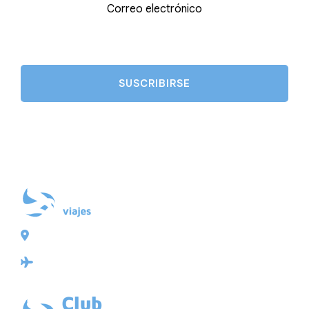
Correo electrónico
Plaza de Galicia 6, bajo
15004 A Coruña
Licencia: Agencia de viajes Mayorista-Minorista
XG-123
Ubicación: 43.3647225º -8.4064725º