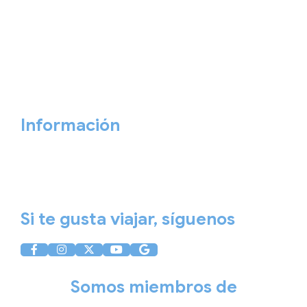
Viajes privados
Viajes Empresa
Personaliza tu viaje
Blog
Quiénes somos
Cita previa
Contacta ahora
Información
Aviso Legal
Política de Privacidad
Política de Cookies
Si te gusta viajar, síguenos
Somos miembros de