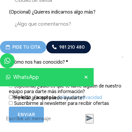
(Opcional) ¿Quieres indicarnos algo más?
PIDE TU CITA
981 210 480
¿Cómo nos has conocido?
*
WhatsApp
(Opcional) ¿Quieres que te llame alguien de nuestro
equipo para darte más información?
He leído y acepto la
política de privacidad
👋 ¡Hola! ¿En qué puedo ayudarte?
Suscribirme al newsletter para recibir ofertas
ENVIAR