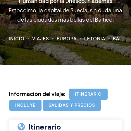
Humanidad por la Unesco. Y además
Estocolmo, la capital de Suecia, sin duda una
de las ciudades más bellas del Báltico.
INICIO
VIAJES
EUROPA
LETONIA
BÁLTIC
Información del viaje:
ITINERARIO
INCLUYE
SALIDAS Y PRECIOS
Itinerario