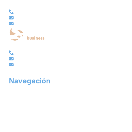
VACACIONAL | CLUB EMBAJADOR | VIAJES A MEDIDA
981 210 480
info@viajesembajador.com
embajador@viajesembajador.com
EMPRESAS | GRUPOS | MICE
981 210 486
empresas@viajesembajador.com
grupos@viajesembajador.com
Navegación
Home
Nuestros viajes
Continentes
Salidas garantizadas
Interrail
Catálogos
Viajes privados