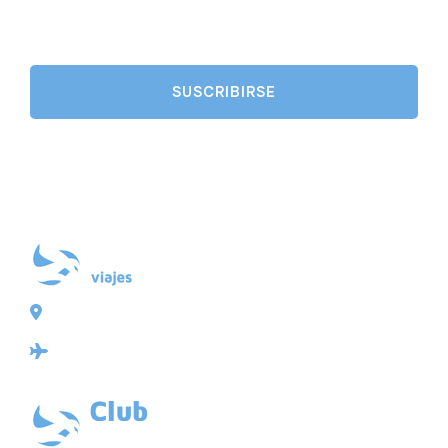
Plaza de Galicia 6, bajo
15004 A Coruña
Licencia: Agencia de viajes Mayorista-Minorista
XG-123
Ubicación: 43.3647225º -8.4064725º