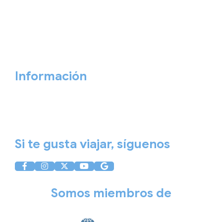
Viajes Empresa
Personaliza tu viaje
Blog
Quiénes somos
Cita previa
Contacta ahora
Información
Aviso Legal
Política de Privacidad
Política de Cookies
Si te gusta viajar, síguenos
Somos miembros de