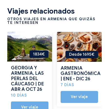
Viajes relacionados
OTROS VIAJES EN ARMENIA QUE QUIZÁS
TE INTERESEN
1834€
Desde 1695€
GEORGIA Y
ARMENIA
ARMENIA, LAS
GASTRONÓMICA
PERLAS DEL
| ENE - DIC 26
CÁUCASO | DE
7 DÍAS
ABR A OCT 26
10 DÍAS
Ver viaje
Ver viaje