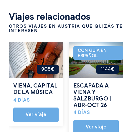
Viajes relacionados
OTROS VIAJES EN AUSTRIA QUE QUIZÁS TE
INTERESEN
CON GUÍA EN
ESPAÑOL
905€
1144€
VIENA, CAPITAL
ESCAPADA A
DE LA MÚSICA
VIENA Y
SALZBURGO |
4 DÍAS
ABR-OCT 26
4 DÍAS
Ver viaje
Ver viaje