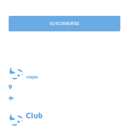
Plaza de Galicia 6, bajo
15004 A Coruña
Licencia: Agencia de viajes Mayorista-Minorista
XG-123
Ubicación: 43.3647225º -8.4064725º