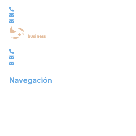
VACACIONAL | CLUB EMBAJADOR | VIAJES A MEDIDA
981 210 480
info@viajesembajador.com
embajador@viajesembajador.com
EMPRESAS | GRUPOS | MICE
981 210 486
empresas@viajesembajador.com
grupos@viajesembajador.com
Navegación
Home
Nuestros viajes
Continentes
Salidas garantizadas
Interrail
Catálogos
Viajes privados
Viajes Empresa