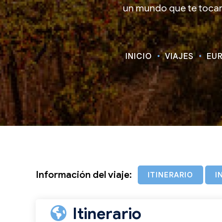
un mundo que te tocará
INICIO
VIAJES
EU
Información del viaje:
ITINERARIO
I
Itinerario