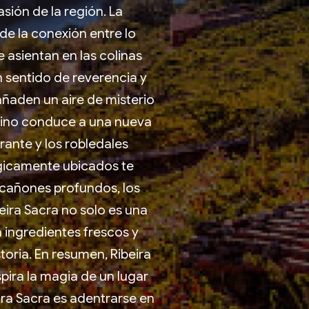
sión de la región. La
de la conexión entre lo
 asientan en las colinas
 sentido de reverencia y
añaden un aire de misterio
amino conduce a una nueva
rante y los robledales
égicamente ubicados te
 cañones profundos, los
eira Sacra no solo es una
n ingredientes frescos y
toria. En resumen, Ribeira
pira la magia de un lugar
eira Sacra es adentrarse en