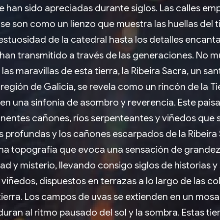
 han sido apreciadas durante siglos. Las calles emp
 son como un lienzo que muestra las huellas del t
jestuosidad de la catedral hasta los detalles encant
han transmitido a través de las generaciones. No mu
 maravillas de esta tierra, la Ribeira Sacra, un san
 región de Galicia, se revela como un rincón de la T
 en una sinfonía de asombro y reverencia. Este paisa
nentes cañones, ríos serpenteantes y viñedos que se
 profundas y los cañones escarpados de la Ribeira
na topografía que evoca una sensación de grandeza 
d y misterio, llevando consigo siglos de historias 
s viñedos, dispuestos en terrazas a lo largo de las co
 tierra. Los campos de uvas se extienden en un mos
ran al ritmo pausado del sol y la sombra. Estas tier