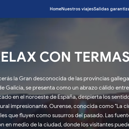
Home
Nuestros viajes
Salidas garanti
ELAX CON TERMAS
erás la Gran desconocida de las provincias gallegas
e Galicia, se presenta como un abrazo cálido entre h
cado en el noroeste de España, despierta los sentid
tural impresionante. Ourense, conocida como "La ci
les que fluyen como susurros del pasado. Las fuent
ión en medio de la ciudad, donde los visitantes pue