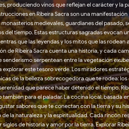
, produciendo vinos que reflejan el carácter y la pa
strucciones en Ribeira Sacra son una manifestación 
 monasterios medievales, guardianes del pasado, se
os del tiempo. Estas estructuras sagradas evocan un
ientras que las leyendas y los mitos que las rodean 
cón de Ribeira Sacra cuenta una historia, y cada c
de senderismo serpentean entre la vegetación exube
 a explorar este tesoro verde. Los miradores estrat
icas de la belleza sobrecogedora que te rodea: los
 serenidad que parece haber detenido el tiempo. Rib
ino también para el paladar. La cocina local, basada e
egustar sabores que te conectan con la tierra y su his
de la naturaleza y la espiritualidad. Cada rincón res
iglos de historia y amor por la tierra. Explorar Rib