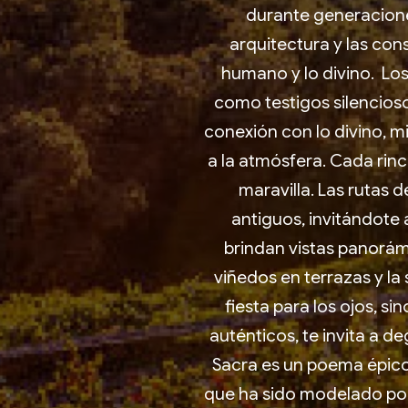
durante generaciones
arquitectura y las con
humano y lo divino. Los
como testigos silencios
conexión con lo divino, m
a la atmósfera. Cada rin
maravilla. Las rutas 
antiguos, invitándote
brindan vistas panorám
viñedos en terrazas y la
fiesta para los ojos, s
auténticos, te invita a d
Sacra es un poema épico 
que ha sido modelado por s