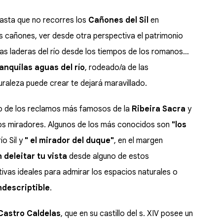
 hasta que no recorres los
Cañones del Sil
en
cañones, ver desde otra perspectiva el patrimonio
las laderas del río desde los tiempos de los romanos…
nquilas aguas del río
, rodeado/a de las
raleza puede crear te dejará maravillado.
no de los reclamos más famosos de la
Ribeira Sacra
y
os miradores. Algunos de los más conocidos son
"los
ío Sil y
" el mirador del duque"
, en el margen
 deleitar tu vista
desde alguno de estos
vas ideales para admirar los espacios naturales o
ndescriptible
.
astro Caldelas
, que en su castillo del s. XIV posee un