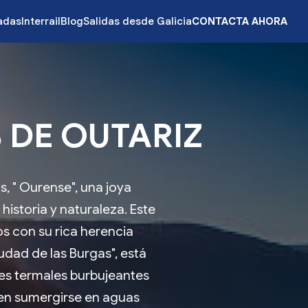
zadas
Interrail
Blog
Salidas desde Galicia
CONTACTA AHORA
 DE OUTARIZ
, " Ourense", una joya
istoria y naturaleza. Este
os con su rica herencia
udad de las Burgas", está
es termales burbujeantes
den sumergirse en aguas