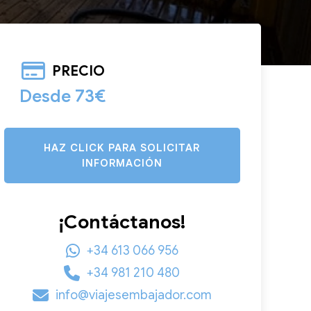
PRECIO
Desde 73€
HAZ CLICK PARA SOLICITAR
INFORMACIÓN
¡Contáctanos!
+34 613 066 956
+34 981 210 480
info@viajesembajador.com