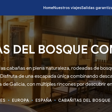
Home
Nuestros viajes
Salidas garanti
S DEL BOSQUE CO
as cabañas en plena naturaleza, rodeadas de bosq
Disfruta de una escapada única combinando descans
 de Galicia, con múltiples rincones por descubrir en
JES
EUROPA
ESPAÑA
CABAÑITAS DEL BOSQUE