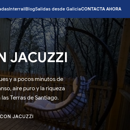
zadas
Interrail
Blog
Salidas desde Galicia
CONTACTA AHORA
N JACUZZI
ues y a pocos minutos de
o, aire puro y la riqueza
 las Terras de Santiago.
 CON JACUZZI