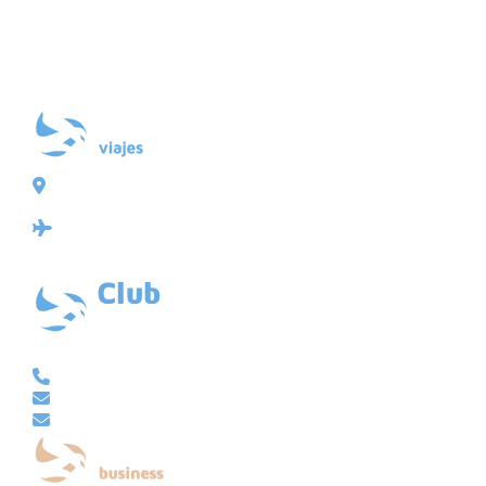
Plaza de Galicia 6, bajo
15004 A Coruña
Licencia: Agencia de viajes Mayorista-Minorista
XG-123
Ubicación: 43.3647225º -8.4064725º
VACACIONAL | CLUB EMBAJADOR | VIAJES A MEDIDA
981 210 480
info@viajesembajador.com
embajador@viajesembajador.com