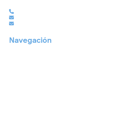
EMPRESAS | GRUPOS | MICE
981 210 486
empresas@viajesembajador.com
grupos@viajesembajador.com
Navegación
Home
Nuestros viajes
Continentes
Salidas garantizadas
Interrail
Catálogos
Viajes privados
Viajes Empresa
Personaliza tu viaje
Blog
Quiénes somos
Cita previa
Contacta ahora