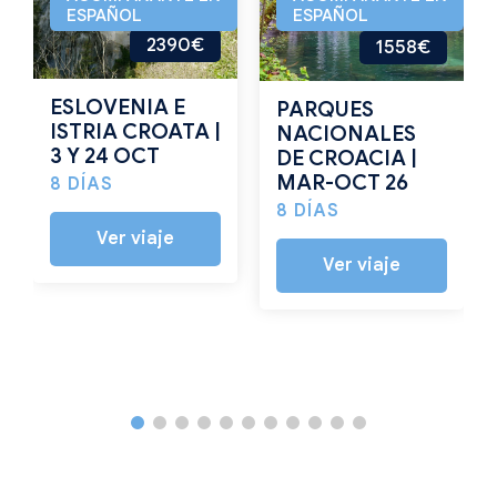
ESPAÑOL
ESPAÑOL
2390€
1558€
ESLOVENIA E
PARQUES
ISTRIA CROATA |
NACIONALES
3 Y 24 OCT
DE CROACIA |
MAR-OCT 26
8 DÍAS
8 DÍAS
Ver viaje
Ver viaje