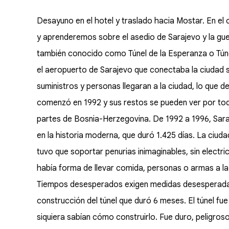
Desayuno en el hotel y traslado hacia Mostar. En e
y aprenderemos sobre el asedio de Sarajevo y la guer
también conocido como Túnel de la Esperanza o Túne
el aeropuerto de Sarajevo que conectaba la ciudad s
suministros y personas llegaran a la ciudad, lo que 
comenzó en 1992 y sus restos se pueden ver por tod
partes de Bosnia-Herzegovina. De 1992 a 1996, Sara
en la historia moderna, que duró 1.425 días. La ciu
tuvo que soportar penurias inimaginables, sin electr
había forma de llevar comida, personas o armas a la
Tiempos desesperados exigen medidas desesperadas,
construcción del túnel que duró 6 meses. El túnel fue
siquiera sabían cómo construirlo. Fue duro, peligr