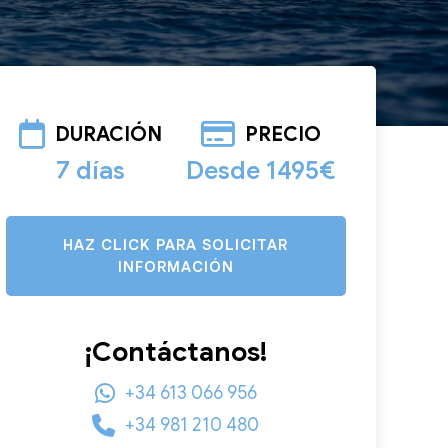
DURACIÓN
PRECIO
7 días
Desde 1495€
HAZ CLICK PARA SOLICITAR
INFORMACIÓN
¡Contáctanos!
+34 613 066 956
+34 981 210 480