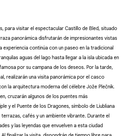
, para visitar el espectacular Castillo de Bled, situado
rraza panorámica disfrutarán de impresionantes vistas
a experiencia continúa con un paseo en la tradicional
anquilas aguas del lago hasta llegar a la isla ubicada en
ca, famosa por su campana de los deseos. Por la tarde,
l, realizarán una visita panorámica por el casco
con la arquitectura moderna del célebre Jože Plečnik.
en, cruzarán algunos de los puentes más
iple y el Puente de los Dragones, símbolo de Liubliana
 de terrazas, cafés y un ambiente vibrante. Durante el
dades y las leyendas que envuelven a esta ciudad
 Al finalizar la visita, dispondrán de tiempo libre para