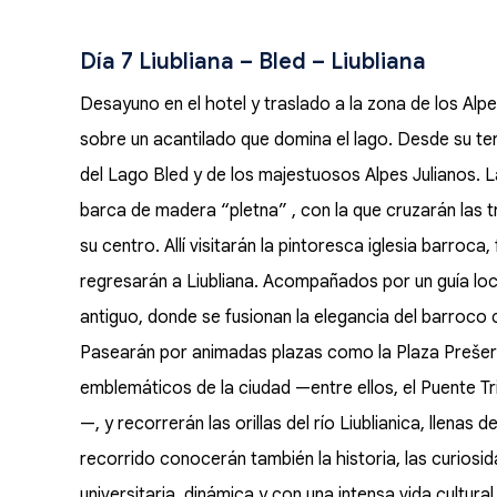
Día 7 Liubliana – Bled – Liubliana
Desayuno en el hotel y traslado a la zona de los Alpes
sobre un acantilado que domina el lago. Desde su te
del Lago Bled y de los majestuosos Alpes Julianos. L
barca de madera “pletna” , con la que cruzarán las tr
su centro. Allí visitarán la pintoresca iglesia barro
regresarán a Liubliana. Acompañados por un guía loca
antiguo, donde se fusionan la elegancia del barroco 
Pasearán por animadas plazas como la Plaza Prešer
emblemáticos de la ciudad —entre ellos, el Puente Tr
—, y recorrerán las orillas del río Liublianica, llenas
recorrido conocerán también la historia, las curiosi
universitaria, dinámica y con una intensa vida cultural.