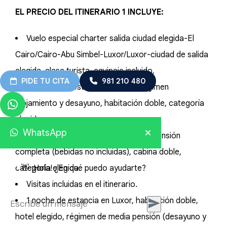
EL PRECIO DEL ITINERARIO 1 INCLUYE:
Vuelo especial charter salida ciudad elegida-El
Cairo/Cairo-Abu Simbel-Luxor/Luxor-ciudad de salida
elegida, clase turista, equipaje incluido.
PIDE TU CITA
981 210 480
3 noches de estancia en Cairo, régimen
alojamiento y desayuno, habitación doble, categoría
elegida.
WhatsApp
3 noches de crucero por el Nilo en pensión
completa (bebidas no incluidas), cabina doble,
categoría elegida.
👋 ¡Hola! ¿En qué puedo ayudarte?
Visitas incluidas en el itinerario.
1 noche de estancia en Luxor, habitación doble,
hotel elegido, régimen de media pensión (desayuno y