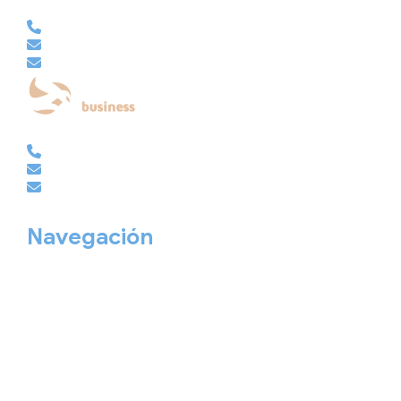
VACACIONAL | CLUB EMBAJADOR | VIAJES A MEDIDA
981 210 480
info@viajesembajador.com
embajador@viajesembajador.com
EMPRESAS | GRUPOS | MICE
981 210 486
empresas@viajesembajador.com
grupos@viajesembajador.com
Navegación
Home
Nuestros viajes
Continentes
Salidas garantizadas
Interrail
Catálogos
Viajes privados
Viajes Empresa