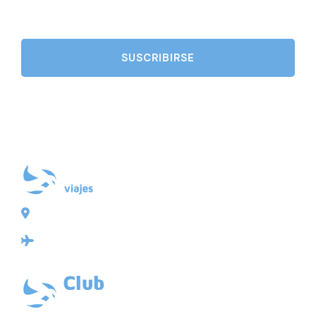
Plaza de Galicia 6, bajo
15004 A Coruña
Licencia: Agencia de viajes Mayorista-Minorista
XG-123
Ubicación: 43.3647225º -8.4064725º