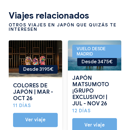
Viajes relacionados
OTROS VIAJES EN JAPÓN QUE QUIZÁS TE
INTERESEN
VUELO DESDE
MADRID
Desde 3475€
Desde 3195€
JAPÓN
MATSUMOTO
COLORES DE
¡GRUPO
JAPÓN | MAR -
EXCLUSIVO! |
OCT 26
JUL - NOV 26
11 DÍAS
12 DÍAS
Ver viaje
Ver viaje