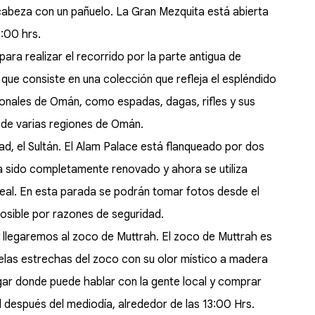
 cabeza con un pañuelo. La Gran Mezquita está abierta
1:00 hrs.
ara realizar el recorrido por la parte antigua de
 que consiste en una colección que refleja el espléndido
ionales de Omán, como espadas, dagas, rifles y sus
 de varias regiones de Omán.
ad, el Sultán. El Alam Palace está flanqueado por dos
i ha sido completamente renovado y ahora se utiliza
Real. En esta parada se podrán tomar fotos desde el
s posible por razones de seguridad.
y llegaremos al zoco de Muttrah. El zoco de Muttrah es
elas estrechas del zoco con su olor místico a madera
gar donde puede hablar con la gente local y comprar
l después del mediodía, alrededor de las 13:00 Hrs.