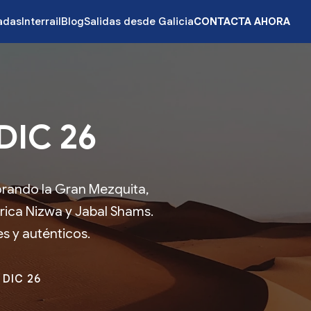
zadas
Interrail
Blog
Salidas desde Galicia
CONTACTA AHORA
DIC 26
orando la Gran Mezquita,
órica Nizwa y Jabal Shams.
es y auténticos.
 DIC 26