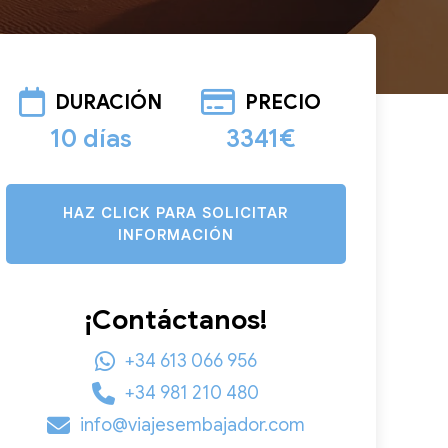
DURACIÓN
PRECIO
10 días
3341€
HAZ CLICK PARA SOLICITAR
INFORMACIÓN
¡Contáctanos!
+34 613 066 956
+34 981 210 480
info@viajesembajador.com