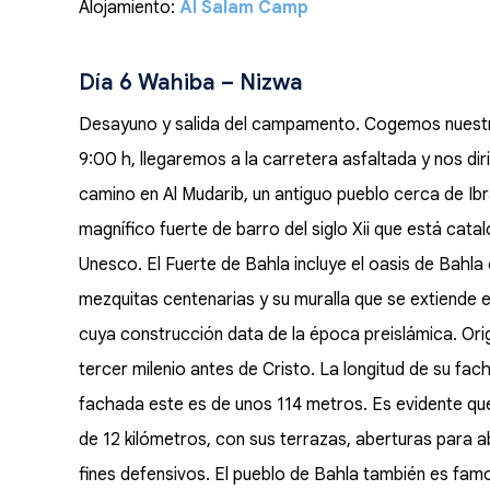
Alojamiento:
Al Salam Camp
Día 6 Wahiba – Nizwa
Desayuno y salida del campamento. Cogemos nuestro 
9:00 h, llegaremos a la carretera asfaltada y nos d
camino en Al Mudarib, un antiguo pueblo cerca de Ibra
magnífico fuerte de barro del siglo Xii que está ca
Unesco. El Fuerte de Bahla incluye el oasis de Bahla 
mezquitas centenarias y su muralla que se extiende 
cuya construcción data de la época preislámica. Orig
tercer milenio antes de Cristo. La longitud de su fac
fachada este es de unos 114 metros. Es evidente que
de 12 kilómetros, con sus terrazas, aberturas para a
fines defensivos. El pueblo de Bahla también es fam