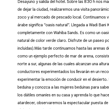
Desayuno y salida del hotel. Sobre las 8:30 h nos 
de dejar la ciudad, realizaremos una visita panorámica
zoco y al mercado de pescado local. Continuamos via
árabe significa “oasis natural”. Llegada a Wadi Bani 
completamente con Wahiba Sands. Es como un oasis 
natural de color verde claro. Disfrute de un paseo po
incluidas).Más tarde continuamos hasta las arenas 
como un ejemplo perfecto de mar de arena, consist
norte a sur, algunas de las cuales alcanzan una altu
conductores experimentados los llevarán en un recor
experimentar la emoción de conducir en el desierto. 
beduina y conozca a las mujeres beduinas para saber 
los dátiles omaníes en su casa y aprenda lo que hacen
atardecer, observaremos la espectacular puesta de s