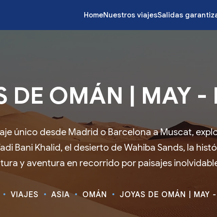
Home
Nuestros viajes
Salidas garanti
 DE OMÁN | MAY - 
je único desde Madrid o Barcelona a Muscat, expl
di Bani Khalid, el desierto de Wahiba Sands, la hist
tura y aventura en recorrido por paisajes inolvidabl
VIAJES
ASIA
OMÁN
JOYAS DE OMÁN | MAY -