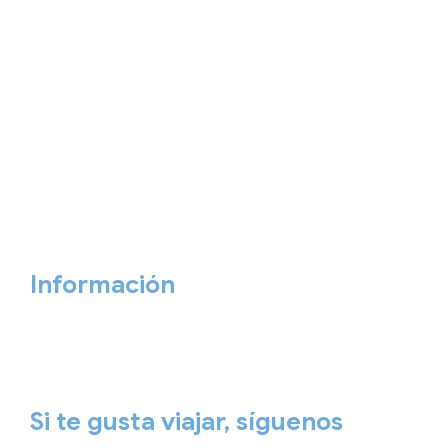
Home
Nuestros viajes
Continentes
Salidas garantizadas
Interrail
Catálogos
Viajes privados
Viajes Empresa
Personaliza tu viaje
Blog
Quiénes somos
Cita previa
Contacta ahora
Información
Aviso Legal
Política de Privacidad
Política de Cookies
Si te gusta viajar, síguenos