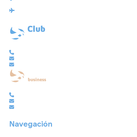
15004 A Coruña
Licencia: Agencia de viajes Mayorista-Minorista
XG-123
Ubicación: 43.3647225º -8.4064725º
VACACIONAL | CLUB EMBAJADOR | VIAJES A MEDIDA
981 210 480
info@viajesembajador.com
embajador@viajesembajador.com
EMPRESAS | GRUPOS | MICE
981 210 486
empresas@viajesembajador.com
grupos@viajesembajador.com
Navegación