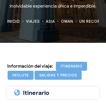
inolvidable experiencia única e imperdible.
INICIO
VIAJES
ASIA
OMÁN
UN RECORRID
Información del viaje:
ITINERARIO
INCLUYE
SALIDAS Y PRECIOS
Itinerario