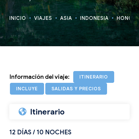
INICIO
VIAJES
ASIA
INDONESIA
HONG KO
Información del viaje:
ITINERARIO
INCLUYE
SALIDAS Y PRECIOS
Itinerario
12 DÍAS / 10 NOCHES