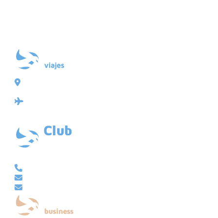
Plaza de Galicia 6, bajo
15004 A Coruña
Licencia: Agencia de viajes Mayorista-Minorista
XG-123
Ubicación: 43.3647225º -8.4064725º
VACACIONAL | CLUB EMBAJADOR | VIAJES A MEDIDA
981 210 480
info@viajesembajador.com
embajador@viajesembajador.com