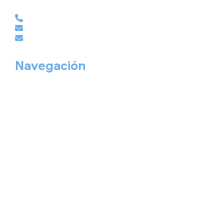
EMPRESAS | GRUPOS | MICE
981 210 486
empresas@viajesembajador.com
grupos@viajesembajador.com
Navegación
Home
Nuestros viajes
Continentes
Salidas garantizadas
Interrail
Catálogos
Viajes privados
Viajes Empresa
Personaliza tu viaje
Blog
Quiénes somos
Cita previa
Contacta ahora