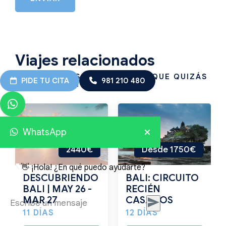
Viajes relacionados
OTROS VIAJES EN INDONESIA QUE QUIZÁS
PIDE TU CITA
981 210 480
TE INTERESEN
WhatsApp
2440€
Desde 1750€
👋 ¡Hola! ¿En qué puedo ayudarte?
DESCUBRIENDO
BALI: CIRCUITO
BALI | MAY 26 -
RECIÉN
MAR 27
CASADOS
11 DÍAS
12 DÍAS