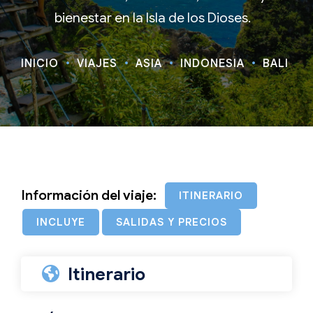
bienestar en la Isla de los Dioses.
INICIO
VIAJES
ASIA
INDONESIA
BALI EXC
Información del viaje:
ITINERARIO
INCLUYE
SALIDAS Y PRECIOS
Itinerario