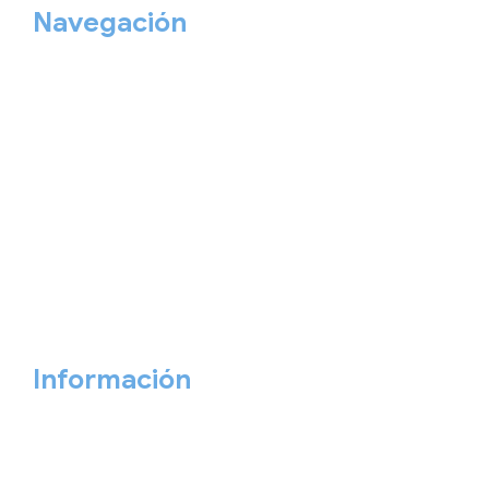
Navegación
Home
Nuestros viajes
Continentes
Salidas garantizadas
Interrail
Catálogos
Viajes privados
Viajes Empresa
Personaliza tu viaje
Blog
Quiénes somos
Cita previa
Contacta ahora
Información
Aviso Legal
Política de Privacidad
Política de Cookies