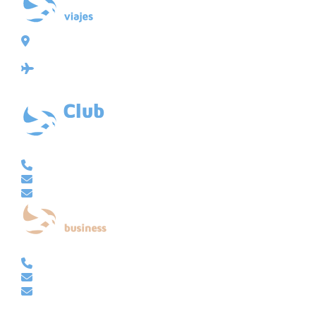
Plaza de Galicia 6, bajo
15004 A Coruña
Licencia: Agencia de viajes Mayorista-Minorista
XG-123
Ubicación: 43.3647225º -8.4064725º
VACACIONAL | CLUB EMBAJADOR | VIAJES A MEDIDA
981 210 480
info@viajesembajador.com
embajador@viajesembajador.com
EMPRESAS | GRUPOS | MICE
981 210 486
empresas@viajesembajador.com
grupos@viajesembajador.com