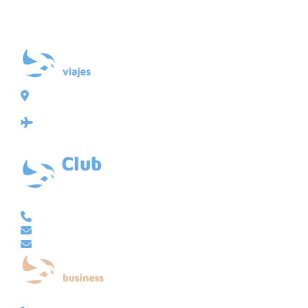
Plaza de Galicia 6, bajo
15004 A Coruña
Licencia: Agencia de viajes Mayorista-Minorista
XG-123
Ubicación: 43.3647225º -8.4064725º
VACACIONAL | CLUB EMBAJADOR | VIAJES A MEDIDA
981 210 480
info@viajesembajador.com
embajador@viajesembajador.com
EMPRESAS | GRUPOS | MICE