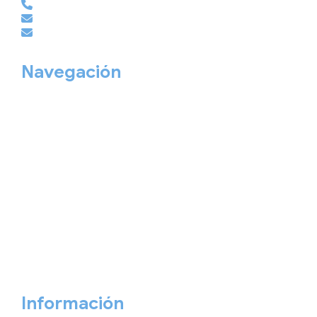
981 210 486
empresas@viajesembajador.com
grupos@viajesembajador.com
Navegación
Home
Nuestros viajes
Continentes
Salidas garantizadas
Interrail
Catálogos
Viajes privados
Viajes Empresa
Personaliza tu viaje
Blog
Quiénes somos
Cita previa
Contacta ahora
Información