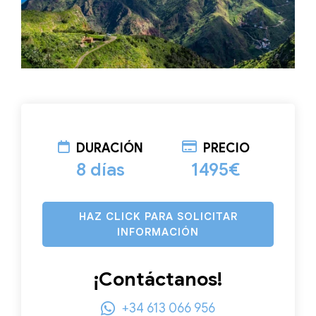
DURACIÓN
PRECIO
8 días
1495€
HAZ CLICK PARA SOLICITAR
INFORMACIÓN
¡Contáctanos!
+34 613 066 956