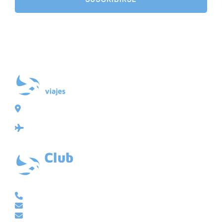
Plaza de Galicia 6, bajo
15004 A Coruña
Licencia: Agencia de viajes Mayorista-Minorista
XG-123
Ubicación: 43.3647225º -8.4064725º
VACACIONAL | CLUB EMBAJADOR | VIAJES A MEDIDA
981 210 480
info@viajesembajador.com
embajador@viajesembajador.com