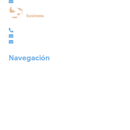
embajador@viajesembajador.com
EMPRESAS | GRUPOS | MICE
981 210 486
empresas@viajesembajador.com
grupos@viajesembajador.com
Navegación
Home
Nuestros viajes
Continentes
Salidas garantizadas
Interrail
Catálogos
Viajes privados
Viajes Empresa
Personaliza tu viaje
Blog
Quiénes somos