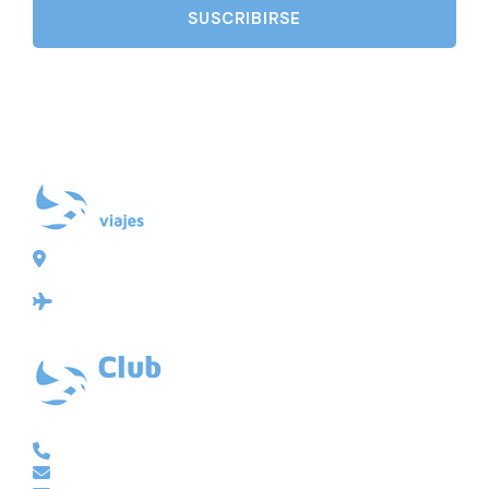
Plaza de Galicia 6, bajo
15004 A Coruña
Licencia: Agencia de viajes Mayorista-Minorista
XG-123
Ubicación: 43.3647225º -8.4064725º
VACACIONAL | CLUB EMBAJADOR | VIAJES A MEDIDA
981 210 480
info@viajesembajador.com