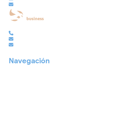
embajador@viajesembajador.com
EMPRESAS | GRUPOS | MICE
981 210 486
empresas@viajesembajador.com
grupos@viajesembajador.com
Navegación
Home
Nuestros viajes
Continentes
Salidas garantizadas
Interrail
Catálogos
Viajes privados
Viajes Empresa
Personaliza tu viaje
Blog
Quiénes somos