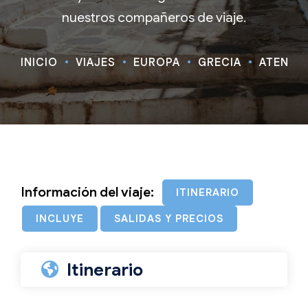
nuestros compañeros de viaje.
INICIO
VIAJES
EUROPA
GRECIA
ATENAS,
Información del viaje:
ITINERARIO
INCLUYE
SALIDAS Y PRECIOS
Itinerario