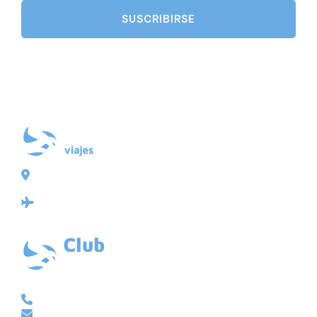
Plaza de Galicia 6, bajo
15004 A Coruña
Licencia: Agencia de viajes Mayorista-Minorista
XG-123
Ubicación: 43.3647225º -8.4064725º
VACACIONAL | CLUB EMBAJADOR | VIAJES A MEDIDA
981 210 480
info@viajesembajador.com