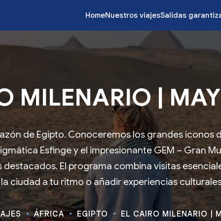
Home
Nuestros viajes
Salidas garanti
O MILENARIO | MAY 
orazón de Egipto. Conoceremos los grandes iconos d
nigmática Esfinge y el impresionante GEM – Gran Mu
 destacados. El programa combina visitas esenciale
a ciudad a tu ritmo o añadir experiencias culturale
IAJES
ÁFRICA
EGIPTO
EL CAIRO MILENARIO | M