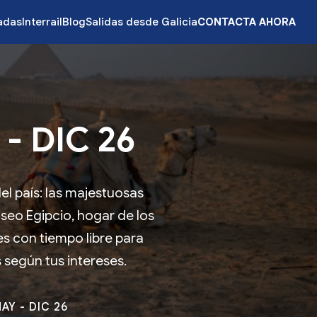
zadas
Interrail
Blog
Salidas desde Galicia
CONTACTA AHORA
- DIC 26
el país: las majestuosas
seo Egipcio, hogar de los
s con tiempo libre para
s según tus intereses.
AY - DIC 26