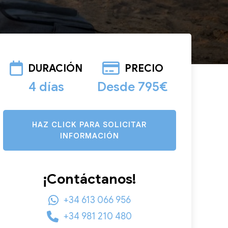
DURACIÓN
PRECIO
4 días
Desde 795€
HAZ CLICK PARA SOLICITAR
INFORMACIÓN
¡Contáctanos!
+34 613 066 956
+34 981 210 480