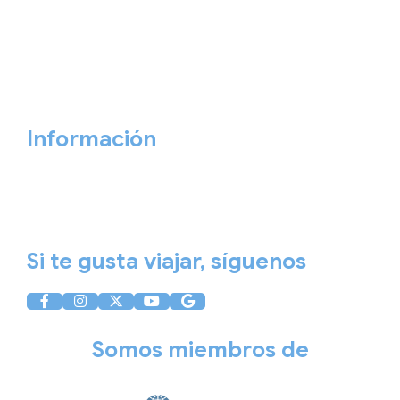
Viajes Empresa
Personaliza tu viaje
Blog
Quiénes somos
Cita previa
Contacta ahora
Información
Aviso Legal
Política de Privacidad
Política de Cookies
Si te gusta viajar, síguenos
Somos miembros de