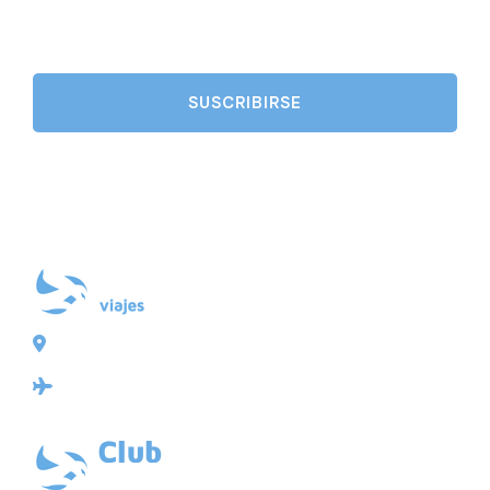
Plaza de Galicia 6, bajo
15004 A Coruña
Licencia: Agencia de viajes Mayorista-Minorista
XG-123
Ubicación: 43.3647225º -8.4064725º