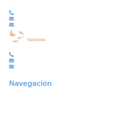
VACACIONAL | CLUB EMBAJADOR | VIAJES A MEDIDA
981 210 480
info@viajesembajador.com
embajador@viajesembajador.com
EMPRESAS | GRUPOS | MICE
981 210 486
empresas@viajesembajador.com
grupos@viajesembajador.com
Navegación
Home
Nuestros viajes
Continentes
Salidas garantizadas
Interrail
Catálogos
Viajes privados