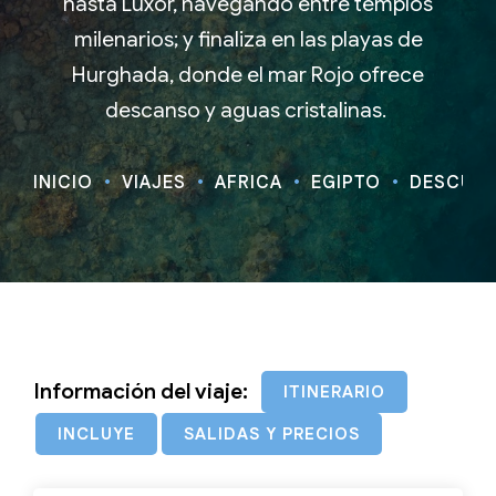
hasta Luxor, navegando entre templos
milenarios; y finaliza en las playas de
Hurghada, donde el mar Rojo ofrece
descanso y aguas cristalinas.
INICIO
VIAJES
ÁFRICA
EGIPTO
DESCUBRE
Información del viaje:
ITINERARIO
INCLUYE
SALIDAS Y PRECIOS