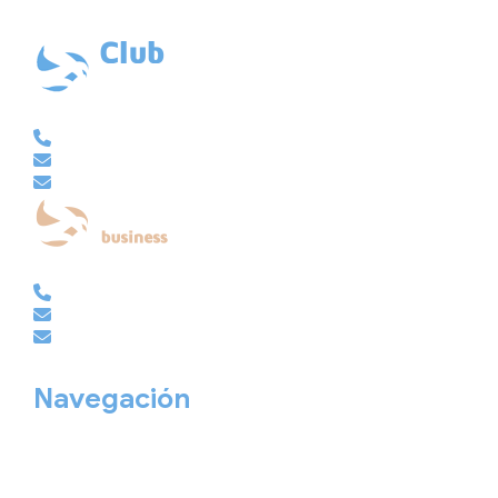
XG-123
Ubicación: 43.3647225º -8.4064725º
VACACIONAL | CLUB EMBAJADOR | VIAJES A MEDIDA
981 210 480
info@viajesembajador.com
embajador@viajesembajador.com
EMPRESAS | GRUPOS | MICE
981 210 486
empresas@viajesembajador.com
grupos@viajesembajador.com
Navegación
Home
Nuestros viajes
Continentes