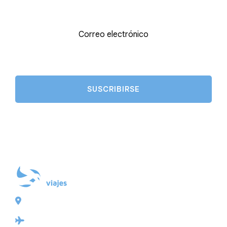
Correo electrónico
Plaza de Galicia 6, bajo
15004 A Coruña
Licencia: Agencia de viajes Mayorista-Minorista