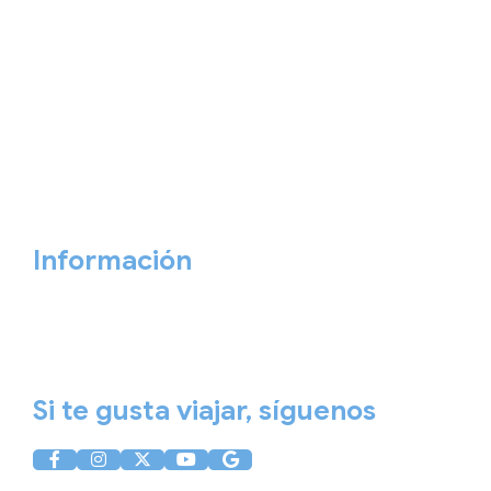
Salidas garantizadas
Interrail
Catálogos
Viajes privados
Viajes Empresa
Personaliza tu viaje
Blog
Quiénes somos
Cita previa
Contacta ahora
Información
Aviso Legal
Política de Privacidad
Política de Cookies
Si te gusta viajar, síguenos