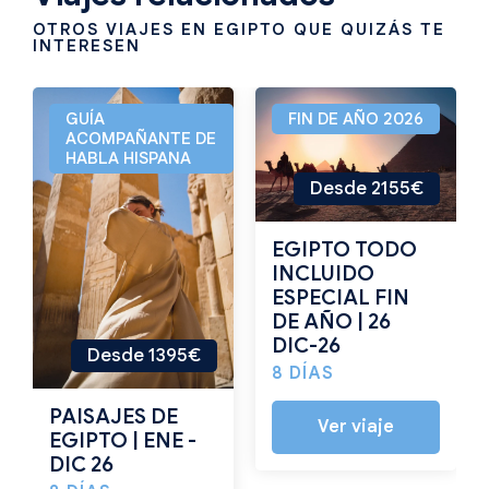
OTROS VIAJES EN EGIPTO QUE QUIZÁS TE
INTERESEN
GUÍA
FIN DE AÑO 2026
ACOMPAÑANTE DE
HABLA HISPANA
Desde 2155€
EGIPTO TODO
INCLUIDO
ESPECIAL FIN
DE AÑO | 26
DIC-26
Desde 1395€
8 DÍAS
PAISAJES DE
Ver viaje
EGIPTO | ENE -
DIC 26