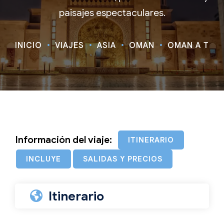
paisajes espectaculares.
INICIO
VIAJES
ASIA
OMÁN
OMÁN A TU AI
Información del viaje:
ITINERARIO
INCLUYE
SALIDAS Y PRECIOS
Itinerario