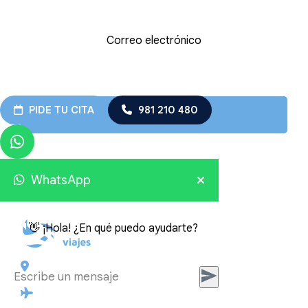
Correo electrónico
PIDE TU CITA
981 210 480
WhatsApp
👋 ¡Hola! ¿En qué puedo ayudarte?
Plaza de Galicia 6, bajo
15004 A Coruña
Licencia: Agencia de viajes Mayorista-Minorista
XG-123