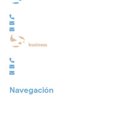
VACACIONAL | CLUB EMBAJADOR | VIAJES A MEDIDA
981 210 480
info@viajesembajador.com
embajador@viajesembajador.com
EMPRESAS | GRUPOS | MICE
981 210 486
empresas@viajesembajador.com
grupos@viajesembajador.com
Navegación
Home
Nuestros viajes
Continentes
Salidas garantizadas
Interrail
Catálogos
Viajes privados