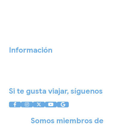
Viajes Empresa
Personaliza tu viaje
Blog
Quiénes somos
Cita previa
Contacta ahora
Información
Aviso Legal
Política de Privacidad
Política de Cookies
Si te gusta viajar, síguenos
Somos miembros de