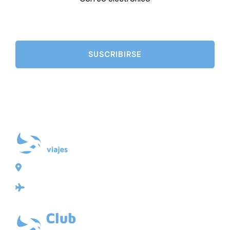
Plaza de Galicia 6, bajo
15004 A Coruña
Licencia: Agencia de viajes Mayorista-Minorista
XG-123
Ubicación: 43.3647225º -8.4064725º