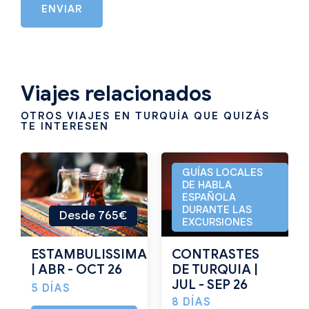
ENVIAR
Viajes relacionados
OTROS VIAJES EN TURQUÍA QUE QUIZÁS
TE INTERESEN
GUÍAS LOCALES
DE HABLA
ESPAÑOLA
DURANTE LAS
Desde 765€
Desde 1095€
EXCURSIONES
ESTAMBULISSIMA
CONTRASTES
| ABR - OCT 26
DE TURQUIA |
JUL - SEP 26
5 DÍAS
8 DÍAS