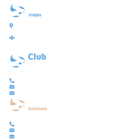
Plaza de Galicia 6, bajo
15004 A Coruña
Licencia: Agencia de viajes Mayorista-Minorista
XG-123
Ubicación: 43.3647225º -8.4064725º
VACACIONAL | CLUB EMBAJADOR | VIAJES A MEDIDA
981 210 480
info@viajesembajador.com
embajador@viajesembajador.com
EMPRESAS | GRUPOS | MICE
981 210 486
empresas@viajesembajador.com
grupos@viajesembajador.com