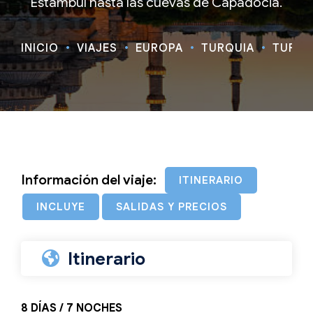
Estambul hasta las cuevas de Capadocia.
INICIO
VIAJES
EUROPA
TURQUÍA
TURQU
Información del viaje:
ITINERARIO
INCLUYE
SALIDAS Y PRECIOS
Itinerario
8 DÍAS / 7 NOCHES