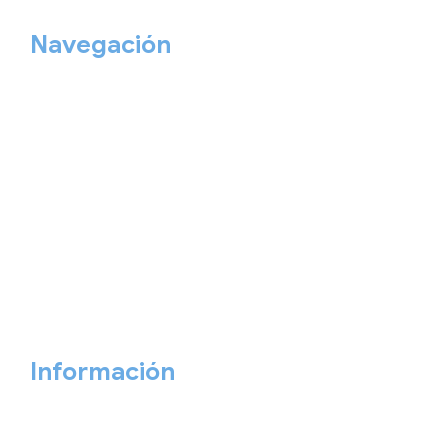
Navegación
Home
Nuestros viajes
Continentes
Salidas garantizadas
Interrail
Catálogos
Viajes privados
Viajes Empresa
Personaliza tu viaje
Blog
Quiénes somos
Cita previa
Contacta ahora
Información
Aviso Legal
Política de Privacidad