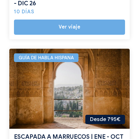
- DIC 26
10 DÍAS
Ver viaje
GUÍA DE HABLA HISPANA
Desde 795€
ESCAPADA A MARRUECOS | ENE - OCT