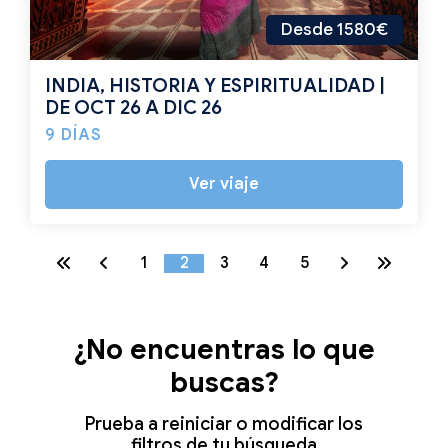
Desde 1580€
INDIA, HISTORIA Y ESPIRITUALIDAD |
DE OCT 26 A DIC 26
9 DÍAS
Ver viaje
1
2
3
4
5
¿No encuentras lo que
buscas?
Prueba a reiniciar o modificar los
filtros de tu búsqueda