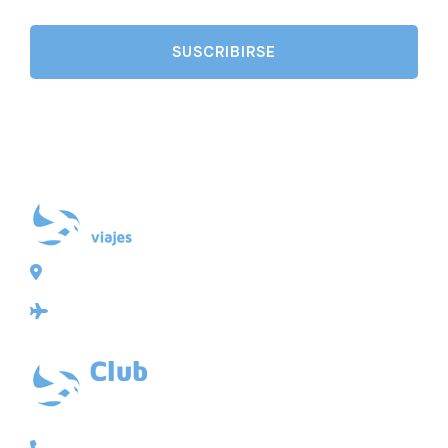
Plaza de Galicia 6, bajo
15004 A Coruña
Licencia: Agencia de viajes Mayorista-Minorista
XG-123
Ubicación: 43.3647225º -8.4064725º
VACACIONAL | CLUB EMBAJADOR | VIAJES A MEDIDA