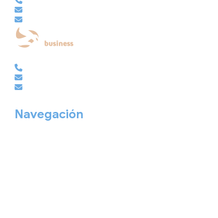
981 210 480
info@viajesembajador.com
embajador@viajesembajador.com
EMPRESAS | GRUPOS | MICE
981 210 486
empresas@viajesembajador.com
grupos@viajesembajador.com
Navegación
Home
Nuestros viajes
Continentes
Salidas garantizadas
Interrail
Catálogos
Viajes privados
Viajes Empresa
Personaliza tu viaje