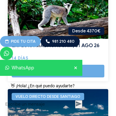
Desde 4370€
PIDE TU CITA
981 210 480
EXPLORA MADAGASCAR | 31 AGO 26
14 DÍAS
WhatsApp
Ver viaje
👋 ¡Hola! ¿En qué puedo ayudarte?
VUELO DIRECTO DESDE SANTIAGO