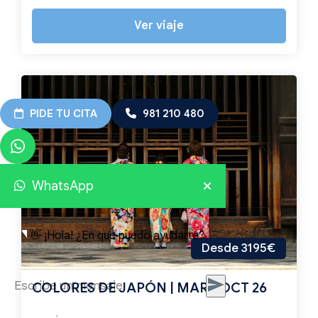
Ver viaje
PIDE TU CITA
981 210 480
WhatsApp
👋 ¡Hola! ¿En qué puedo ayudarte?
Desde 3195€
COLORES DE JAPÓN | MAR - OCT 26